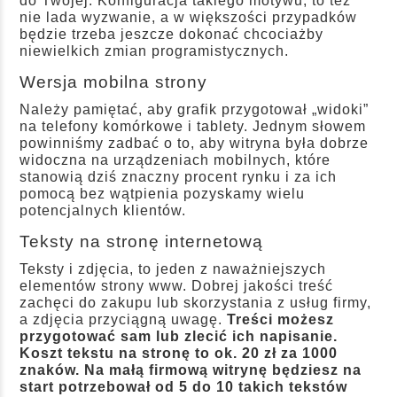
do Twojej. Konfiguracja takiego motywu, to też
nie lada wyzwanie, a w większości przypadków
będzie trzeba jeszcze dokonać chcociażby
niewielkich zmian programistycznych.
Wersja mobilna strony
Należy pamiętać, aby grafik przygotował „widoki”
na telefony komórkowe i tablety. Jednym słowem
powinniśmy zadbać o to, aby witryna była dobrze
widoczna na urządzeniach mobilnych, które
stanowią dziś znaczny procent rynku i za ich
pomocą bez wątpienia pozyskamy wielu
potencjalnych klientów.
Teksty na stronę internetową
Teksty i zdjęcia, to jeden z naważniejszych
elementów strony www. Dobrej jakości treść
zachęci do zakupu lub skorzystania z usług firmy,
a zdjęcia przyciągną uwagę.
Treści możesz
przygotować sam lub zlecić ich napisanie.
Koszt tekstu na stronę to ok. 20 zł za 1000
znaków. Na małą firmową witrynę będziesz na
start potrzebował od 5 do 10 takich tekstów