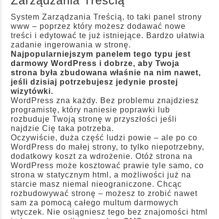
Zarządzania Treścią
System Zarządzania Treścią, to taki panel strony
www – poprzez który możesz dodawać nowe
treści i edytować te już istniejące. Bardzo ułatwia
zadanie ingerowania w stronę.
Najpopularniejszym panelem tego typu jest
darmowy WordPress i dobrze, aby Twoja
strona była zbudowana właśnie na nim nawet,
jeśli dzisiaj potrzebujesz jedynie prostej
wizytówki.
WordPress zna każdy. Bez problemu znajdziesz
programistę, który naniesie poprawki lub
rozbuduje Twoją stronę w przyszłości jeśli
najdzie Cię taka potrzeba.
Oczywiście, duża część ludzi powie – ale po co
WordPress
do małej strony, to tylko niepotrzebny,
dodatkowy koszt za wdrożenie. Otóż strona na
WordPress może kosztować prawie tyle samo, co
strona w statycznym html, a możliwości już na
starcie masz niemal nieograniczone. Chcąc
rozbudowywać stronę – możesz to zrobić nawet
sam za pomocą całego multum darmowych
wtyczek. Nie osiągniesz tego bez znajomości html