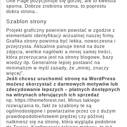
One Page pozycjonuje się gorzej, ale to kwestia
sporna. Dobrze zrobiona strona, to poprostu
dobra strona..
Szablon strony
Projekt graficzny powinien powstać w zgodzie z
elementami identyfikacji wizualnej naszej firmy.
Grafika strony powinna być lekka, nowoczesna i
przejrzysta. Aktualnie panuje trend na duże
zdjęcia, wielkie nagłówki a mniej samej treści,
która przerzucana jest na strony blogowe, bazy
wiedzy itp. Generalnie lepiej postawić na
minimalizm w myśl zasady, że „mniej, znaczy
więcej”.
Jeśli chcesz uruchomić stronę na WordPress
możesz skorzystać z darmowych motywów lub
zdecydowanie lepszych – płatnych dostępnych
na witrynach oferujących ich sprzedaż
np.
https://themeforest.net
. Minus takiego
rozwiązania to, fakt że szablony te są
ogólnodostępne i powtarzalne przez co z dużym
prawdopodobieństwem prędzej czy później
natkniesz się na stronę, która wygląda podobnie