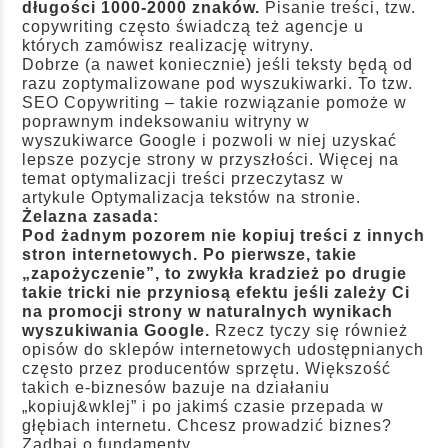
długości 1000-2000 znaków.
Pisanie treści, tzw.
copywriting często świadczą też agencje u
których zamówisz realizację witryny.
Dobrze (a nawet koniecznie) jeśli teksty będą od
razu zoptymalizowane pod wyszukiwarki. To tzw.
SEO Copywriting – takie rozwiązanie pomoże w
poprawnym indeksowaniu witryny w
wyszukiwarce Google i pozwoli w niej uzyskać
lepsze pozycje strony w przyszłości. Więcej na
temat optymalizacji treści przeczytasz w
artykule
Optymalizacja tekstów na stronie
.
Żelazna zasada:
Pod żadnym pozorem nie kopiuj treści z innych
stron internetowych. Po pierwsze, takie
„zapożyczenie”, to zwykła kradzież po drugie
takie tricki nie przyniosą efektu jeśli zależy Ci
na promocji strony w naturalnych wynikach
wyszukiwania Google.
Rzecz tyczy się również
opisów do sklepów internetowych udostępnianych
często przez producentów sprzętu. Większość
takich e-biznesów bazuje na działaniu
„kopiuj&wklej” i po jakimś czasie przepada w
głębiach internetu. Chcesz prowadzić biznes?
Zadbaj o fundamenty.