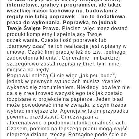
internetowe, graficy i programiści, ale także
wszelkiej maści fachowcy np. budowlani z
reguły nie lubią poprawek – bo to dodatkowa
praca do wykonania. Poprawka, to jednak
Twoje Święte Prawo.
Płacisz, więc masz dostać
produkt kompletny i spełniający Twoje
oczekiwania. Często ilość poprawek lub
„darmowy czas” na ich realizację jest wpisany w
umowę. Część firm pracuje też do tzw. „pełnego
zadowolenia klienta”. Generalnie, im bardziej
szczegółowo został rozpisany brief, tym mniej
miejsca na błędy.
Poprawki należą Ci się więc „jak psu buda”,
jednak w pewnych sytuacjach musisz również
wykazać się zrozumieniem. Niekiedy, bowiem nie
da się zrealizować wszystkiego tak jak zostało
rozpisane w projekcie na papierze. Jeden błąd
może powodować inne w związku z czym trzeba
wybrać mniejsze zło. Agencja w takim przypadku
powinna przedstawić Ci rozwiązania
alterenatywne o podobnych funkcjonalnościach.
Czasem, pomimo najlepszego planu mogą wyjść
nieprzewidziane rzeczy. Rozsądne podejście do