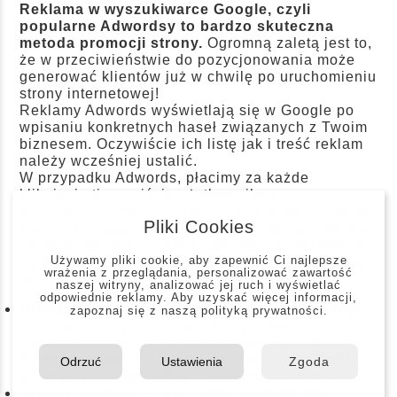
Reklama w wyszukiwarce Google, czyli
popularne Adwordsy to bardzo skuteczna
metoda promocji strony.
Ogromną zaletą jest to,
że w przeciwieństwie do pozycjonowania może
generować klientów już w chwilę po uruchomieniu
strony internetowej!
Reklamy Adwords wyświetlają się w Google po
wpisaniu konkretnych haseł związanych z Twoim
biznesem. Oczywiście ich listę jak i treść reklam
należy wcześniej ustalić.
W przypadku Adwords, płacimy za każde
kliknięcie tj. przejście użytkownika z
wyszukiwarki do naszej witryny. Ile? To zależy od
Pliki Cookies
kilku czynników. System w uproszczeniu – działa
na zasadzie aukcji, a więc ten kto zapłaci więcej
Używamy pliki cookie, aby zapewnić Ci najlepsze
wyświetli się wyżej, a na ceny kliknięć wpływają
wrażenia z przeglądania, personalizować zawartość
m.in.:
naszej witryny, analizować jej ruch i wyświetlać
odpowiednie reklamy. Aby uzyskać więcej informacji,
Branża i konkurencja
– w bardziej dochodowych
zapoznaj się z naszą
polityką prywatności
.
branżach, ceny reklam wynoszą nawet
kilkadziesiąt złotych za jedno kliknięcie. Należy
przyjąć zasadę, że tam gdzie pieniądze są duże,
Odrzuć
Ustawienia
Zgoda
a konkurencja jest silna – reklama jest droga.
Jakość reklamy
– Jeśli nasza reklama jest