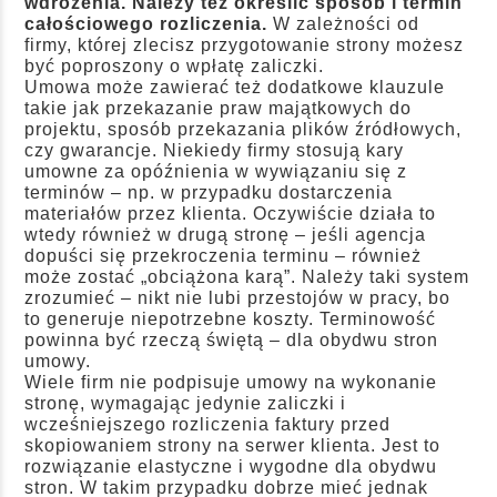
wdrożenia. Należy też określić sposób i termin
całościowego rozliczenia.
W zależności od
firmy, której zlecisz przygotowanie strony możesz
być poproszony o wpłatę zaliczki.
Umowa może zawierać też dodatkowe klauzule
takie jak przekazanie praw majątkowych do
projektu, sposób przekazania plików źródłowych,
czy gwarancje. Niekiedy firmy stosują kary
umowne za opóźnienia w wywiązaniu się z
terminów – np. w przypadku dostarczenia
materiałów przez klienta. Oczywiście działa to
wtedy również w drugą stronę – jeśli agencja
dopuści się przekroczenia terminu – również
może zostać „obciążona karą”. Należy taki system
zrozumieć – nikt nie lubi przestojów w pracy, bo
to generuje niepotrzebne koszty. Terminowość
powinna być rzeczą świętą – dla obydwu stron
umowy.
Wiele firm nie podpisuje umowy na wykonanie
stronę, wymagając jedynie zaliczki i
wcześniejszego rozliczenia faktury przed
skopiowaniem strony na serwer klienta. Jest to
rozwiązanie elastyczne i wygodne dla obydwu
stron. W takim przypadku dobrze mieć jednak