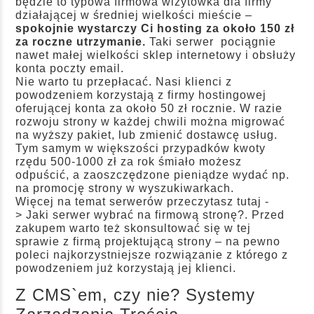
będzie to typowa firmowa wizytówka dla firmy
działającej w średniej wielkości mieście –
spokojnie wystarczy Ci hosting za około 150 zł
za roczne utrzymanie.
Taki serwer pociągnie
nawet małej wielkości sklep internetowy i obsłuży
konta poczty email.
Nie warto tu przepłacać. Nasi klienci z
powodzeniem korzystają z firmy hostingowej
oferującej konta za około 50 zł rocznie. W razie
rozwoju strony w każdej chwili można migrować
na wyższy pakiet, lub zmienić dostawcę usług.
Tym samym w większości przypadków kwoty
rzędu 500-1000 zł za rok śmiało możesz
odpuścić, a zaoszczędzone pieniądze wydać np.
na promocję strony w wyszukiwarkach.
Więcej na temat serwerów przeczytasz tutaj -
>
Jaki serwer wybrać na firmową stronę?
. Przed
zakupem warto też skonsultować się w tej
sprawie z firmą projektującą strony – na pewno
poleci najkorzystniejsze rozwiązanie z którego z
powodzeniem już korzystają jej klienci.
Z CMS`em, czy nie? Systemy