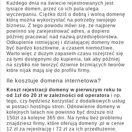
Każdego dnia na świecie rejestrowanych jest
tysiące domen, przez co ich pula ulega
wyczerpaniu. Ciężko dziś o dobrą i wolną domenę
którą można wykorzystać na potrzeby swojego
biznesu. Z tego powodu mówi się, że najpierw
powinno się zarejestrować adres, a dopiero
później pracować nad nazwą przedsiębiorstwa.
Odkupienie istniejącej i działającej domeny może
być bardzo kosztowne, a czasem niemożliwe.
Warto więc z dużym zapasem czasu rozejrzeć się
za tymi dostępnymi do kupienia, tak aby później
na szybko nie tworzyć dziwnie brzmiących tworów
które nijak mają się do profilu firmy.
Ile kosztuje domena internetowa?
Koszt rejestracji domeny w pierwszym roku to
od 1zł do 20 zł w zależności od operatora
i np.
tego, czy będziesz korzystać z dodatkowych usług
w postaci hostingu stron. Odnowienie domeny w
kolejnych latach nie powinno być droższe niż
150zł za kolejne 365 dni. Na rynku bez problemu
znajdziesz firmy, które oferują domeny .pl w cenie
12 zł za rejestrację i 72 zł za ich przedłużenie.