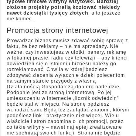
typowe firmowe witryny wizytówki. Bardziej
złożone projekty potrafią koztować niekiedy
nawet dziesiątki tysięcy złotych
, a to jeszcze
nie koniec…
Promocja strony internetowej
Prowadząc biznes musisz zdawać sobię sprawę z
faktu, że bez reklamy – nie ma sprzedaży. Nie
ważne, czy inwestujesz w ulotki, banery, reklamę
w lokalnej prasie, radiu czy telewizji – aby klienci
dowiedzieli się o istnieniu biznesu należy go
rozreklamować. Chwila w której będziesz
zdobywać zlecenia wyłącznie dzięki poleceniom
na samym starcie przygody z własną
Działalnością Gospodarczą dopiero nadejdzie.
Podobnie jest ze stroną internetową. Po jej
umieszczeniu w internecie „licznik odwiedzin”
będzie stał w miejscu. Na stronę będziesz
wchodzić sam. Będą też zaglądać znajomi, którym
podeślesz link i praktycznie nikt więcej. Wielu
właścicieli stron zapomina o ich promocji, przez
co takie witryny – nawet najlepiej zrealizowane
nie spełniają swoich funkcji. Strona nie będzie