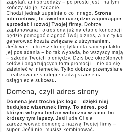
zapytań, ani sprzedaży – po prostu jest i na tym
kończy się jej zadanie.
Chodzi jednak zupełnie o co innego.
Strona
internetowa, to świetne narzędzie wspierające
sprzedaż i rozwój Twojej firmy.
Dobrze
zaplanowana i określona już na etapie koncepcji
będzie pomagać ciągnąć Twój biznes, a nie tylko
generować koszta związane z utrzymaniem.
Jeśli więc, chcesz stronę tylko dla samego faktu
jej posiadania – bo tak wypada, bo wszyscy mają
– szkoda Twoich pieniędzy. Dziś bez określonych
celów i angażujących form promocji – nie da się
zaistnieć w internecie. Tylko dobrze przemyślane
i realizowane strategie dadzą szanse na
osiągnięcie sukcesu.
Domena, czyli adres strony
Domena jest trochę jak logo – dzięki niej
budujesz wizerunek firmy. To adres, pod
którym witryna będzie widoczna w sieci. Im
krótszy tym lepszy.
Jeśli uda Ci się
zarezerwować domenę z nazwą Twojej firmy –
super. Jeśli nie, musisz kombinować.