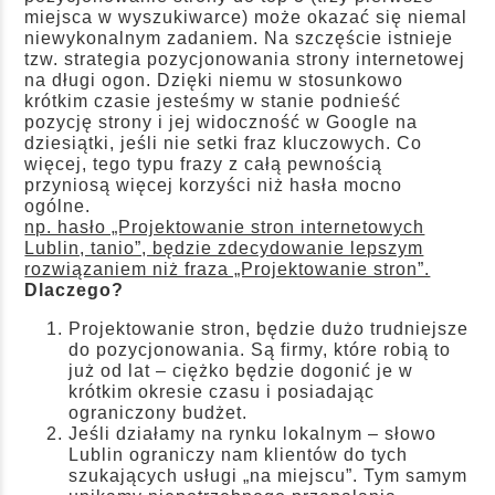
miejsca w wyszukiwarce) może okazać się niemal
niewykonalnym zadaniem. Na szczęście istnieje
tzw.
strategia pozycjonowania strony internetowej
na długi ogon
. Dzięki niemu w stosunkowo
krótkim czasie jesteśmy w stanie podnieść
pozycję strony i jej widoczność w Google na
dziesiątki, jeśli nie setki fraz kluczowych. Co
więcej, tego typu frazy z całą pewnością
przyniosą więcej korzyści niż hasła mocno
ogólne.
np. hasło „Projektowanie stron internetowych
Lublin, tanio”, będzie zdecydowanie lepszym
rozwiązaniem niż fraza „Projektowanie stron”.
Dlaczego?
Projektowanie stron, będzie dużo trudniejsze
do pozycjonowania. Są firmy, które robią to
już od lat – ciężko będzie dogonić je w
krótkim okresie czasu i posiadając
ograniczony budżet.
Jeśli działamy na rynku lokalnym – słowo
Lublin ograniczy nam klientów do tych
szukających usługi „na miejscu”. Tym samym