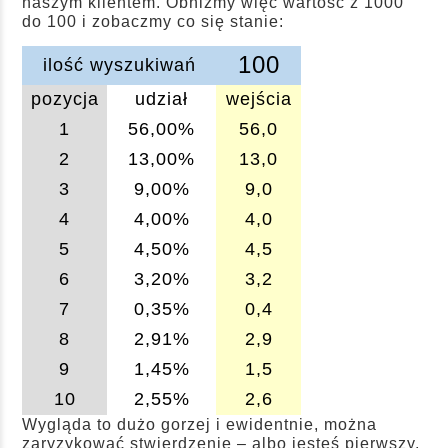
naszym klientem. Obniżmy więc wartość z 1000
do 100 i zobaczmy co się stanie:
100
ilość wyszukiwań
pozycja
udział
wejścia
1
56,00%
56,0
2
13,00%
13,0
3
9,00%
9,0
4
4,00%
4,0
5
4,50%
4,5
6
3,20%
3,2
7
0,35%
0,4
8
2,91%
2,9
9
1,45%
1,5
10
2,55%
2,6
Wygląda to dużo gorzej i ewidentnie, można
zaryzykować stwierdzenie – albo jesteś pierwszy,