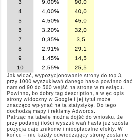
3
9,00%
90,0
4
4,00%
40,0
5
4,50%
45,0
6
3,20%
32,0
7
0,35%
3,5
8
2,91%
29,1
9
1,45%
14,5
10
2,55%
25,5
Jak widać, wypozycjonowanie strony do top 3,
przy 1000 wyszukiwań danego hasła powinno dać
nam od 90 do 560 wejść na stronę w miesiącu.
Powinno, bo dobry tag description, a więc opis
strony widoczny w Google i jej tytuł może
znacząco wpłynąć na tą statystykę. Do tego
dochodzą mapy i reklamy Adwords.
Patrząc na tabelę można dojść do wniosku, że
przy podanej ilości wyszukiwań hasła już szósta
pozycja daje znikome i nieopłacalne efekty. W
końcu – nie każdy odwiedzający stronę zostanie