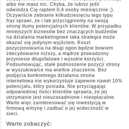
albo nie masz nic. Chyba, że lubisz jeśli
odwiedza Cię raptem 0,4 osoby miesięcznie ;).
Oczywiście zebranie kilkudziesięciu tego typu
fraz sprawi, że i tak przyciągniemy na swoją
stronę tłumy potencjalnych klientów. W przypadku
mniejszych biznesów bez znaczących budżetów
na działania marketingowe taka strategia może
okazać się jedynym wyjściem. Koszt
pozycjonowania na długi ogon będzie bowiem
zdecydowanie niższy, a mądrze prowadzony
przyniesie długofalowe i wysokie korzyści.
Podsumowując, stałe podnoszenie pozycji strony
w wyszukiwarce ma wielkie znaczenie. Bez
podjęcia konkretnego działania strona
internetowa nie wykorzystuje zapewne nawet 10%
potencjału, który posiada. Nie przyciągając
odpowiedniej ilości klientów sprawia, że jej
utrzymanie jest nieuzasadnione i nieopłacalne.
Warto więc zainteresować się inwestycją w
firmową witrynę i zadbać o jej widoczność w
sieci.
Warto zobaczyć: