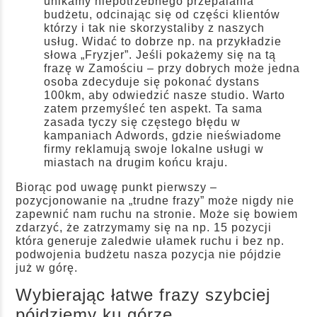
unikamy niepotrzebnego przepalania
budżetu, odcinając się od części klientów
którzy i tak nie skorzystaliby z naszych
usług. Widać to dobrze np. na przykładzie
słowa „Fryzjer”. Jeśli pokażemy się na tą
frazę w Zamościu – przy dobrych może jedna
osoba zdecyduje się pokonać dystans
100km, aby odwiedzić nasze studio. Warto
zatem przemyśleć ten aspekt. Ta sama
zasada tyczy się częstego błędu w
kampaniach Adwords, gdzie nieświadome
firmy reklamują swoje lokalne usługi w
miastach na drugim końcu kraju.
Biorąc pod uwagę punkt pierwszy –
pozycjonowanie na „trudne frazy” może nigdy nie
zapewnić nam ruchu na stronie. Może się bowiem
zdarzyć, że zatrzymamy się na np. 15 pozycji
która generuje zaledwie ułamek ruchu i bez np.
podwojenia budżetu nasza pozycja nie pójdzie
już w górę.
Wybierając łatwe frazy szybciej
pójdziemy ku górze