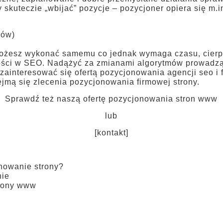
 skuteczie „wbijać” pozycje – pozycjoner opiera się m.i
ków)
esz wykonać samemu co jednak wymaga czasu, cierpliw
ości w SEO. Nadążyć za zmianami algorytmów prowadzą
zainteresować się ofertą pozycjonowania agencji seo i 
ejmą się zlecenia pozycjonowania firmowej strony.
Sprawdź też naszą ofertę pozycjonowania stron www
lub
[kontakt]
owanie strony?
nie
trony www