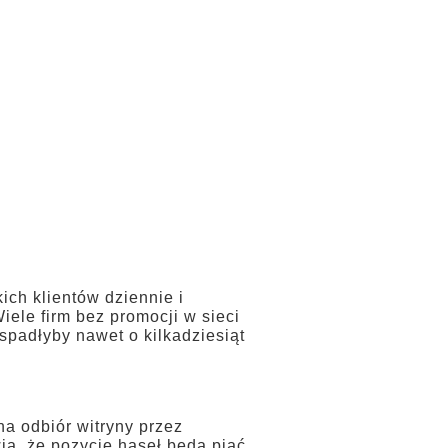
ich klientów dziennie i
iele firm bez promocji w sieci
spadłyby nawet o kilkadziesiąt
a odbiór witryny przez
ią, że pozycje haseł będą piąć