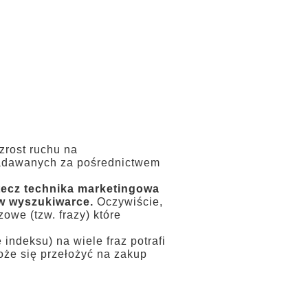
ta
Realizacje
Kontakt
zrost ruchu na
zadawanych za pośrednictwem
stecz technika marketingowa
 w wyszukiwarce.
Oczywiście,
we (tzw. frazy) które
indeksu) na wiele fraz potrafi
oże się przełożyć na zakup