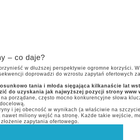
O nas
Ofer
y – co daje?
rzynieść w dłuższej perspektywie ogromne korzyści. W
sekwencji doprowadzi do wzrostu zapytań ofertowych 
tosunkowo tania i młoda sięgająca kilkanaście lat w
ić do uzyskania jak najwyższej pozycji strony www
 na porządane, często mocno konkurencyjne słowa kluczo
 docelową.
ny i jej obecność w wynikach (a właściwie na szczycie 
nawet miliony wejść na stronę. Każde takie wejście, m
 złożenie zapytania ofertowego.